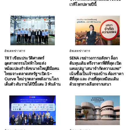
เวทีโลกปลายปีนี้
อัพเดทข่าวสาร
อัพเดทข่าวสาร
TRT เขียนประวัติศาสตร์
SENA เขย่าวงการอสังหา ล็อก
อุตสาหกรรมไฟฟ้าไทย ส่ง
ต้นทุนเดิม ตรึงราคาที่ดีที่สุด เปิด
หม้อแปลงกำลังขนาดใหญ่ฝีมือคน
แคมเปญ ‘เสนาจำกัดความแพง”
ไทยเจาะตลาดสหรัฐฯ เปิด S-
เน้นซื้อเป็นเจ้าของบ้าน ต้องราคา
Curve ใหม่ รุกตลาดพลังงานโลก
ดีที่สุด และ ง่ายที่สุดเหมือนเดิม
เต็มตัว ดันรายได้ปีนี้แตะ 3 พันล้าน
ด้วย ทุกทางเลือกจากเสนา