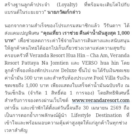
สร้างฐานลูกค้าประจำ (Loyalty) ที่พร้อมจะเติบโตไปกับ
แบรนด์ในระยะยาว”
นายภวัฒก์กล่าว
นอกจากความสำเร็จของโปรแกรมสมาชิกแล้ว วีรันดาฯ ได้
ส่งแคมเปญพิเศษ
“คุณเที่ยว เราช่วย คืนค่าน้ำมันสูงสุด 1
,000
บาท”
เพื่อช่วยลดภาระค่าใช้จ่ายในการเดินทางและสนับสนุน
ให้ลูกค้าคนไทยได้ออกไปเก็บเกี่ยวช่วงเวลาแห่งความสุขกับ
ครอบครัวที่ Veranda Resort Hua Hin – Cha Am, Veranda
Resort Pattaya Na Jomtien และ VERSO hua hin โดย
ลูกค้าที่จองห้องพักประเภท Deluxe ขึ้นไป จะได้รับเงินชดเชย
ค่าน้ำมัน 500 บาท และสำหรับห้องประเภท Pool Villa รับเงิน
ชดเชยถึง 1,000 บาท เพียงแสดงใบเสร็จค่าน้ำมันฉบับจริง ณ
วันเช็กอิน (จำกัด 1 สิทธิ์ต่อ 1 การจอง) โดยสิทธิพิเศษนี้
สำหรับการจองตรงผ่านเว็บไซต์
www.verandaresort.com
เท่านั้น และเข้าพักได้ตั้งแต่วันนี้จนถึง 30 เมษายน 2569 ถือ
เป็นการตอกย้ำภาพลักษณ์ผู้นำ Lifestyle Destination ที่
เข้าใจและพร้อมมอบความคุ้มค่าสูงสุดให้แก่ลูกค้าในทุกช่วง
เวลาสำคัญ