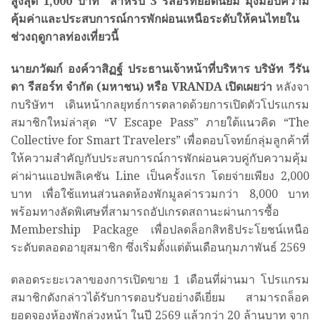
สูงสุด 1,000 บาท” สำหรับ 3 รีสอร์ทยอดนิยม มุ่งมอบความ
คุ้มค่าและประสบการณ์การพักผ่อนเหนือระดับให้คนไทยใน
ช่วงฤดูกาลท่องเที่ยวนี้
นายภวัฒก์ องค์วาสิฏฐ์ ประธานเจ้าหน้าที่บริหาร บริษัท วีรัน
ดา รีสอร์ท จำกัด (มหาชน) หรือ VRANDA เปิดเผยว่า
หลังจา
กบริษัทฯ เดินหน้ากลยุทธ์การตลาดด้วยการเปิดตัวโปรแกรม
สมาชิกใหม่ล่าสุด “V Escape Pass” ภายใต้แนวคิด “The
Collective for Smart Travelers” เพื่อตอบโจทย์กลุ่มลูกค้าที่
ให้ความสำคัญกับประสบการณ์การพักผ่อนควบคู่กับความคุ้ม
ค่าผ่านแอปพลิเคชัน Line เป็นครั้งแรก โดยจ่ายเพียง 2,000
บาท เพื่อใช้แทนส่วนลดห้องพักมูลค่ารวมกว่า 8,000 บาท
พร้อมทางลัดพิเศษที่สามารถอัปเกรดสถานะผ่านการซื้อ
Membership Package เพื่อปลดล็อกสิทธิประโยชน์เหนือ
ระดับตลอดอายุสมาชิก ซึ่งเริ่มตั้งแต่ต้นเดือนกุมภาพันธ์ 2569
ตลอดระยะเวลาของการเปิดขาย 1 เดือนที่ผ่านมา โปรแกรม
สมาชิกดังกล่าวได้รับการตอบรับอย่างดีเยี่ยม สามารถล็อค
ยอดจองห้องพักล่วงหน้า ในปี 2569 แล้วกว่า 20 ล้านบาท จาก