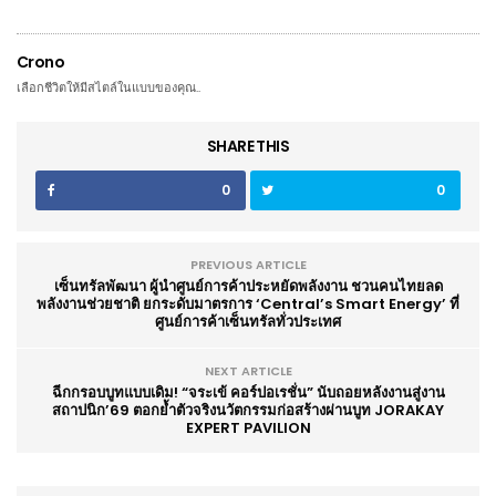
Crono
เลือกชีวิตให้มีสไตล์ในแบบของคุณ..
SHARE THIS
0
0
PREVIOUS ARTICLE
เซ็นทรัลพัฒนา ผู้นำศูนย์การค้าประหยัดพลังงาน ชวนคนไทยลด
พลังงานช่วยชาติ ยกระดับมาตรการ ‘Central’s Smart Energy’ ที่
ศูนย์การค้าเซ็นทรัลทั่วประเทศ
NEXT ARTICLE
ฉีกกรอบบูทแบบเดิม! “จระเข้ คอร์ปอเรชั่น” นับถอยหลังงานสู่งาน
สถาปนิก’69 ตอกย้ำตัวจริงนวัตกรรมก่อสร้างผ่านบูท JORAKAY
EXPERT PAVILION