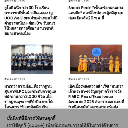
อัพเดทข่าวสาร
อัพเดทข่าวสาร
ยูโอบี ผนึก กว่า 30 โรงเรียน
Sneak Peek! “เซ็นทรัล ขอนแก่น
นานาชาติชั้นนำ เปิดแคมเปญ
แคมปัส” ส่องดีไซน์สวย มู้ดดีทุกมุม
UOB We Care จ่ายค่าเทอม ไม่มี
ก่อนเปิดจริง 20 พ.ค. นี้
ค่าธรรมเนียม-ผ่อน 0% รับแนว
โน้มตลาดการศึกษานานาชาติ
ขยายตัวต่อเนื่อง
อัพเดทข่าวสาร
อัพเดทข่าวสาร
มากกว่าความอิ่ม…คือรากฐาน
เปิดเบื้องหลังความสำเร็จ! “มนตรา
สุขภาพ LPC มุ่งยกระดับการดูแล
เจ้าพระยา-เจริญกรุง” คว้ารางวัล
พนักงานกว่า 3,000 ชีวิต เพื่อ
FIABCI Prix d’Excellence
รากฐานสุขภาพที่ยั่งยืน ภายใต้
Awards 2026 ด้วยการออกแบบที่
โครงการ ‘ข้าวหม้อเดียวกัน’
“เหนือระดับ” ผสานศาสตร์แห่ง
เวลเนสและจิตวิญญาณริมน้ำ
เจ้าพระยา
เว็บไซต์นี้มีการใช้งานคุกกี้
เราใช้คุกกี้ (cookie) เพื่อเพิ่มประสบการณ์ที่ดีในการได้รับการ