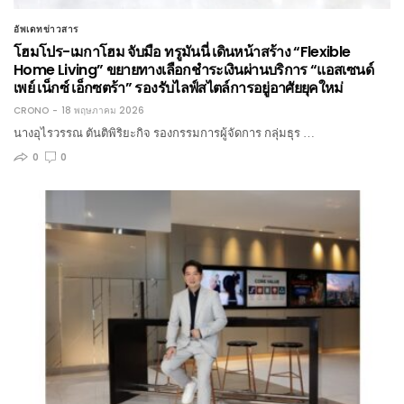
อัพเดทข่าวสาร
โฮมโปร-เมกาโฮม จับมือ ทรูมันนี่ เดินหน้าสร้าง “Flexible
Home Living” ขยายทางเลือกชำระเงินผ่านบริการ “แอสเซนด์
เพย์ เน็กซ์ เอ็กซตร้า” รองรับไลฟ์สไตล์การอยู่อาศัยยุคใหม่
CRONO
18 พฤษภาคม 2026
นางอุไรวรรณ ตันติพิริยะกิจ รองกรรมการผู้จัดการ กลุ่มธุร …
0
0