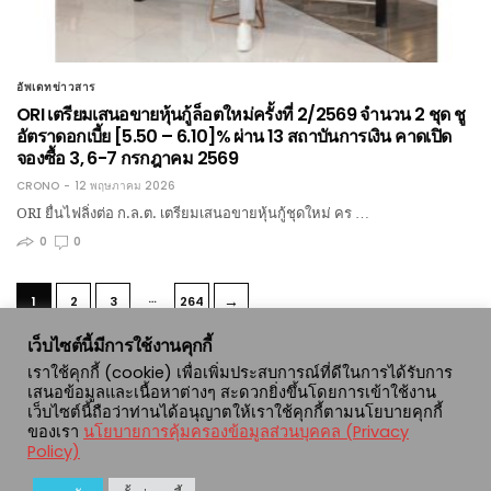
อัพเดทข่าวสาร
ORI เตรียมเสนอขายหุ้นกู้ล็อตใหม่ครั้งที่ 2/2569 จำนวน 2 ชุด ชู
อัตราดอกเบี้ย [5.50 – 6.10]% ผ่าน 13 สถาบันการเงิน คาดเปิด
จองซื้อ 3, 6-7 กรกฎาคม 2569
CRONO
12 พฤษภาคม 2026
ORI ยื่นไฟลิ่งต่อ ก.ล.ต. เตรียมเสนอขายหุ้นกู้ชุดใหม่ คร …
0
0
…
→
1
2
3
264
เว็บไซต์นี้มีการใช้งานคุกกี้
เราใช้คุกกี้ (cookie) เพื่อเพิ่มประสบการณ์ที่ดีในการได้รับการ
เสนอข้อมูลและเนื้อหาต่างๆ สะดวกยิ่งขึ้นโดยการเข้าใช้งาน
เว็บไซต์นี้ถือว่าท่านได้อนุญาตให้เราใช้คุกกี้ตามนโยบายคุกกี้
ของเรา
นโยบายการคุ้มครองข้อมูลส่วนบุคคล (Privacy
Policy)