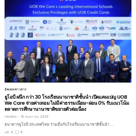
อัพเดทข่าวสาร
ยูโอบี ผนึก กว่า 30 โรงเรียนนานาชาติชั้นนำ เปิดแคมเปญ UOB
We Care จ่ายค่าเทอม ไม่มีค่าธรรมเนียม-ผ่อน 0% รับแนวโน้ม
ตลาดการศึกษานานาชาติขยายตัวต่อเนื่อง
CRONO
18 พฤษภาคม 2026
ธนาคารยูโอบี ประเทศไทย ร่วมมือกับโรงเรียนนานาชาติชั้นนำ …
0
0