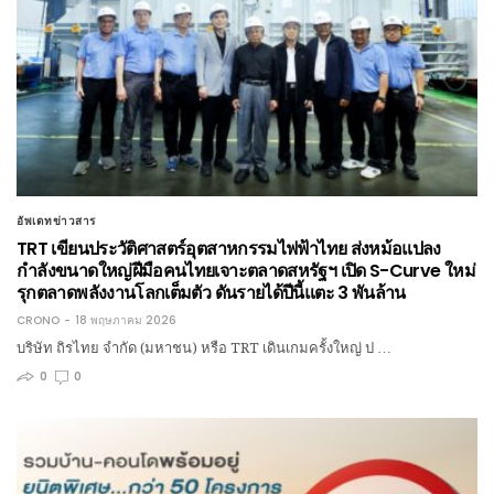
อัพเดทข่าวสาร
TRT เขียนประวัติศาสตร์อุตสาหกรรมไฟฟ้าไทย ส่งหม้อแปลง
กำลังขนาดใหญ่ฝีมือคนไทยเจาะตลาดสหรัฐฯ เปิด S-Curve ใหม่
รุกตลาดพลังงานโลกเต็มตัว ดันรายได้ปีนี้แตะ 3 พันล้าน
CRONO
18 พฤษภาคม 2026
บริษัท ถิรไทย จำกัด (มหาชน) หรือ TRT เดินเกมครั้งใหญ่ ป …
0
0