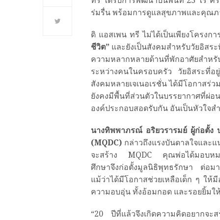
ทรี ได้รับการพัฒนาบนพื้นที่ 23 ไร่ ค
ร่มรื่น พร้อมการดูแลสุขภาพและคุณ
ดิ แอสเพน ทรี ไม่ได้เป็นเพียงโครงการ
ชีวิต”
และยังเป็นสังคมสำหรับวัยอิสระที
ความหลากหลายด้านที่พักอาศัยสำหรับค
ระหว่างคนในครอบครัว วัยอิสระที่อยู่
สังคมหลายเจเนอเรชั่น ได้มีโอกาสร่ว
ยังคงมีพื้นที่ส่วนตัวในบรรยากาศที่ผ่อ
องค์ประกอบสอดรับกัน อันเป็นหัวใจสำค
นางทิพพาภรณ์ อริยวรารมย์ ผู้ก่อตั้ง 
(
MQDC)
กล่าวถึงแรงบันดาลใจและแนวค
จะสร้าง MQDC คุณพ่อได้มอบหมายใ
ศึกษาจึงก่อตั้งมูลนิธิพุทธรักษา ต่อม
แม้ว่าได้มีโอกาสช่วยเหลือเด็ก ๆ ให้ม
ความอบอุ่น ทั้งอ้อมกอด และรอยยิ้มให
“20 ปีที่แล้วจึงเกิดความคิดอยากจะสร