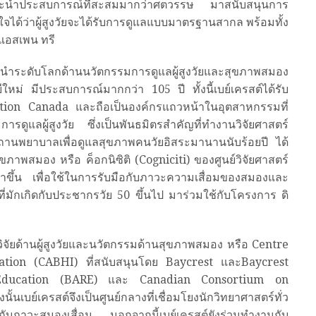
ยและนำประสบการณ์ที่สะสมมากว่าศตวรรษ มาสนับสนุนการ
ด้ว่าผู้สูงวัยจะได้รับการดูแลแบบมาตรฐานสากล พร้อมทั้ง
 แอสเพน ทรี
ู้นำระดับโลกด้านนวัตกรรมการดูแลผู้สูงวัยและสุขภาพสมอง
ีใหม่ มีประสบการณ์มากกว่า 105 ปี ทั้งนี้เบย์เครสต์ได้รับ
ation Canada และถือเป็นองค์กรแถวหน้าในอุตสาหกรรมที่
ดูแลผู้สูงวัย ซึ่งเป็นพันธมิตรสำคัญที่ทำงานวิจัยศาสตร์
ะสถานพยาบาลเพื่อดูแลสุขภาพคนวัยอิสระมานานนับร้อยปี ได้
าพสมอง หรือ ค็อกนิซิติ (Cogniciti) ของศูนย์วิจัยศาสตร์
นาขึ้น เพื่อใช้ในการรับมือกับภาวะความเสื่อมของสมองและ
ี่มักเกิดกับประชากรวัย 50 ขึ้นไป มาร่วมใช้กับโครงการ ดิ
นย์วิจัยด้านผู้สูงวัยและนวัตกรรมด้านสุขภาพสมอง หรือ Centre
tion (CABHI) ที่สนับสนุนโดย Baycrest และBaycrest
ducation (BARE) และ Canadian Consortium on
บย์เครสต์จึงเป็นศูนย์กลางที่เชื่อมโยงนักวิทยาศาสตร์ทั่ว
วกับภาวะสมองเสื่อม นอกจากนี้เบย์เครสต์ยังร่วมทำงานกับ