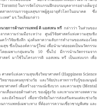
f Toronto) ในการจัดโปรแกรมฝึกอบรมบุคลากรอย่างเต็มรูป
สาหกรรมการดูแลสุขภาพผู้สูงอายุทั่วโลกในอนาคต ซึ่ง
ระเทศ” มร.วิลเลียมกล่าว
ผู้อำนวยการด้านการแพทย์ ดิ แอสเพน ทรี
กล่าวว่า ในส่วนของ
กความร่วมมือระหว่าง ศูนย์วิจัยศาสตร์แห่งความสุขเชิง
ค้นคว้าวิจัยเชิงลึก มุ่งค้นหาความลับการทำงานของสมองโดย
วามสุข ซึ่งเป็นองค์ความรู้ใหม่ เพื่อนำมาต่อยอดเป็นนวัตกรรม
กร โดยเฉพาะกลุ่มคนวัย 50 ขึ้นไป มีการนำนวัตกรรมจาก
ยาศาสตร์ มาใช้ในโครงการดิ แอสเพน ทรี เป็นแห่งแรก เพื่อ
ก ศาสตร์แห่งความสุขเชิงวิทยาศาสตร์ (Happiness Science
ิทยาของคนทุกช่วงวัย และวิจัยประสาทการรับรู้ของมนุษย์
ทยาศาสตร์ เพื่อสร้างอารมณ์เชิงบวก และความสุข (Mental
ามเสื่อมถอยด้านต่างๆ ของผู้สูงวัย และหาแนวทางลดความ
 และอัลไซเมอร์ เพื่อหาปัจจัยในการส่งเสริมคนแต่ละช่วงวัย
รด้านการแพทย์เฉพาะทาง ที่ต้องการความเชี่ยวชาญพิเศษ และ