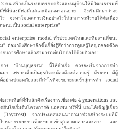
ยุ 2 คน สร้างเป็นระบบครอบครัวและหมู่บ้านให้มีวัฒนธรรมที่
ีพี่มีน้องมีพ่อมีแม่และมีคุณตาคุณยาย จึงเริ่มศึกษาว่าจะ
ไร จะหาโมเดลการเงินอย่างไรให้สามารถมีรายได้ต่อเนื่อง
ีลักษณะเป็น social enterprise”
ocial enterprise model ทั่วประเทศไทยและทีมงานที่ชนะ
” ต่อมายิ่งศึกษาลึกขึ้นก็ยิ่งรู้สึกว่าการดูแลผู้ใหญ่ตลอดชีวิต
งวัยนึงจบการศึกษาแล้วสามารถเติบโตต่อได้ด้วยตัวเอง”
ครงการ ‘บ้านบุญธรรม’ นี้ให้สำเร็จ ควรจะเริ่มจากการทำ
นมา เพราะเมื่อเป็นธุรกิจจะต้องมีองค์ความรู้ มีระบบ มีผู้
ุได้อย่างปลอดภัยและมีกำไรที่จะขยายผลเข้าสู่การทำ social
อเรสเทียส์ที่มีหลักคิดเรื่องการเชื่อมต่อ 4 generations และ
ินใจเริ่มต้นโครงการดิ แอสเพน ทรีที่นี่ และได้เชิญผู้เชื่ยว
ต์ (Baycrest) จากประเทศแคนนาดามาช่วยสร้างระบบที่มี
เป้าหมายระยะยาวที่จะขยายเข้าสู่ตลาดกลางและล่าง และ
และสร้างโครงการ ‘บ้านบุญธรรม’ ในที่สุด”