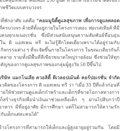
รอบคลุมที่พักอาศัยเพียง 290 ยูนิต ท่ามกลางธรรมชาติสีเขียว
ภาพชีวิตแบบครบวงจร
ที่พักอาศัย แต่คือ
“คอมมูนิตี้ดูแลสุขภาพ เพื่อการดูแลตลอด
่ครบวงจร ด้วยที่ตั้งอยู่ภายในโครงการเดอะ ฟอเรสเทียส์ ที่มี
นทุกเจเนอเรชั่น ซึ่งมีส่วนสนับสนุนความสัมพันธ์ที่อบอุ่น
ใน ดิ แอสเพน ทรี จะไม่รู้สึกโดดเดี่ยวเพราะได้อยู่ร่วมกับ
มกิจกรรมต่าง ๆ ที่จะจัดขึ้นภายในโครงการ ในขณะเดียวกันก็
นคลาย รวมทั้งมีพื้นที่สีเขียวขนาดใหญ่รายล้อม ซึ่งช่วยให้ทุก
ัญของการดูแลสุขภาพของกลุ่มผู้สูงวัย 50 ปีขึ้นไป
บริษัท แมกโนเลีย ควอลิตี้ ดีเวลอปเม้นต์ คอร์ปอเรชั่น จำกัด
ิดของโครงการ ดิ แอสเพน ทรี ว่า “เมื่อ 33 ปีที่แล้วก่อนที่
ห้ช่วยท่านดูแลเด็กกำพร้าและเด็กๆที่ขาดโอกาสทางการ
าก็สร้างธุรกิจเพื่อนำเงินมาช่วยเหลือเด็ก ๆ ผ่านไปสิบกว่าปี
ีอาหาร มีที่อยู่อาศัย มีการศึกษา แต่ก็ไม่สามารถให้ความรัก
้กับเด็กแต่ละคนได้”
้างโครงการที่สามารถให้เด็กและผู้สูงอายุอยู่ร่วมกัน โดยมี