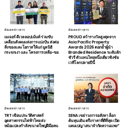
อัพเดทข่าวสาร
อัพเดทข่าวสาร
เมเจอร์ ดีเวลลอปเม้นท์ ร่วมขับ
PROUD คว้ารางวัลสูงสุดจาก
เคลื่อนสังคมแห่งการแบ่งปัน ส่งต่อ
Asia Pacific Property
สิ่งของและโอกาสให้แก่ มูลนิธิ
Awards 2026 ตอกย้ำผู้นำ
กระจกเงา และ โครงการเหลือ-ขอ
Branded Residence ระดับลัก
ชัวรี ตัวแทนไทยหนึ่งเดียวชิงชัย
เวทีโลกปลายปีนี้
อัพเดทข่าวสาร
อัพเดทข่าวสาร
TRT เขียนประวัติศาสตร์
SENA เขย่าวงการอสังหา ล็อก
อุตสาหกรรมไฟฟ้าไทย ส่ง
ต้นทุนเดิม ตรึงราคาที่ดีที่สุด เปิด
หม้อแปลงกำลังขนาดใหญ่ฝีมือคน
แคมเปญ ‘เสนาจำกัดความแพง”