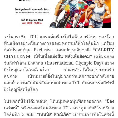
วงในกระซิบ
TCL
แบรนด์เครื่องใช้ไฟฟ้าเบอร์ต้นๆ ของโลก
พันธมิตรอย่างเป็นทางการของมหกรรมกีฬาโอลิมปิก เตรียม
จัดโปรเจกต์สุด Exclusive แคมเปญระดับชาติ
“CALRITY
CHALLENGE เบิร์นเพื่อแบ่งปัน พลังเพื่อสังคม”
เฉลิมฉลอง
วันกีฬาโอลิมปิกสากล (International Olympic Day) อย่าง
ยิ่งใหญ่และไม่เหมือนใคร รวมพลังครั้งใหญ่ของคนรัก
สุขภาพ เป้าหมายที่ยิ่งใหญ่มากกว่าแค่การออกกำลังกาย
ตอกย้ำความสัมพันธ์อันแนบแน่นของ TCL กับมหกรรมกีฬาที่
ยิ่งใหญ่ที่สุดในโลก
โปรเจกต์นี้ไม่ได้มาเล่นๆ ได้หนุ่มหล่อหุ่นฟิตตลอดกาล
“ป้อง
ณวัฒน์”
พรีเซนเตอร์คนดังของ TCL ควงคู่มากับฮีโร่เหรียญ
โอลิมปิก 3 สมัย
“เทนนิส พาณิภัค”
มาร่วมภารกิจในครั้งนี้