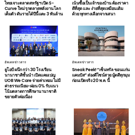
ไทยเจาะตลาดสหรัฐฯ เปิด S-
เน้นซื้อเป็นเจ้าของบ้าน ต้องราคา
Curve ใหม่ รุกตลาดพลังงานโลก
ดีที่สุด และ ง่ายที่สุดเหมือนเดิม
เต็มตัว ดันรายได้ปีนี้แตะ 3 พันล้าน
ด้วย ทุกทางเลือกจากเสนา
อัพเดทข่าวสาร
อัพเดทข่าวสาร
ยูโอบี ผนึก กว่า 30 โรงเรียน
Sneak Peek! “เซ็นทรัล ขอนแก่น
นานาชาติชั้นนำ เปิดแคมเปญ
แคมปัส” ส่องดีไซน์สวย มู้ดดีทุกมุม
UOB We Care จ่ายค่าเทอม ไม่มี
ก่อนเปิดจริง 20 พ.ค. นี้
ค่าธรรมเนียม-ผ่อน 0% รับแนว
โน้มตลาดการศึกษานานาชาติ
ขยายตัวต่อเนื่อง