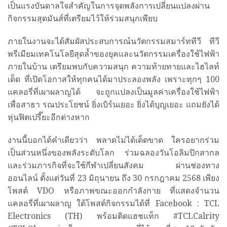
เป็นแรงบันดาลใจสำคัญในการจุดพลังการเปลี่ยนแปลงผ่าน
กิจกรรมสุดมันส์ที่เตรียมไว้ให้ร่วมสนุกเพียบ
ภายในงานจะได้สัมผัสประสบการณ์นวัตกรรมสมาร์ททีวี ทีวี
พรีเมียมเทคโนโลยีสุดล้ำของยุคและนวัตกรรมเครื่องใช้ไฟฟ้า
ภายในบ้าน เตรียมพบกับความสนุก ความท้ายทายและไฮไลท์
เด็ด ที่เปิดโอกาสให้ทุกคนได้มาประลองพลัง เพราะทุกๆ 100
แคลอรี่ที่เผาผลาญได้ จะถูกแปลงเป็นมูลค่าเครื่องใช้ไฟฟ้า
เพื่อสาธา รณประโยชน์ ยิ่งเบิร์นเยอะ ยิ่งได้บุญเยอะ แถมยังได้
หุ่นฟิตเปรี๊ยะอีกต่างหาก
งานนี้บอกได้คำเดียวว่า พลาดไม่ได้เด็ดขาด ใครอยากร่วม
เป็นส่วนหนึ่งของพลังระดับโลก ร่วมฉลองวันโอลิมปิกสากล
และร่วมภารกิจที่จะใช้กีฬาเปลี่ยนสังคม ผ่านช่องทาง
ออนไลน์ ตั้งแต่วันที่ 23 มิถุนายน ถึง 30 กรกฎาคม 2568 เพียง
โพสต์ VDO หรือภาพขณะออกกำลังกาย ที่แสดงจำนวน
แคลอรี่ที่เผาผลาญ ใต้โพสต์กิจกรรมได้ที่ Facebook : TCL
Electronics (TH) พร้อมติดแฮชแท็ก #TCLCalrity