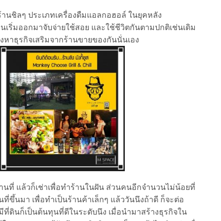
อร้านชิลๆ ประเภทเครื่องดืมแอลกอฮอล์ ในยุคหลัง
้คนเริ่มออกมาจับจ่ายใช้สอย และใช้ชีวิตกันตามปกติเช่นเดิม
องหาธุรกิจเสริมจากร้านขายของกันนั่นเอง
่ แล้วก็เช่าเพื่อทำร้านในฝัน ส่วนคนอีกจำนวนไม่น้อยที่
้นที่ขึ้นมา เพื่อทำเป็นร้านค้าเล็กๆ แล้ววันนึงถ้าดี ก็จะต่อ
ี่ดินก็เป็นต้นทุนที่ดีในระดับนึง เมื่อนำมาสร้างธุรกิจใน