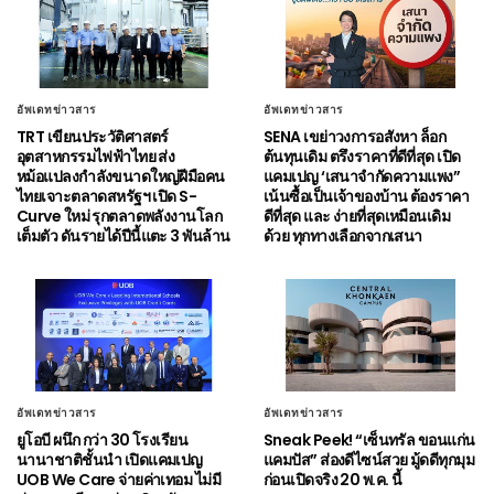
อัพเดทข่าวสาร
อัพเดทข่าวสาร
TRT เขียนประวัติศาสตร์
SENA เขย่าวงการอสังหา ล็อก
อุตสาหกรรมไฟฟ้าไทย ส่ง
ต้นทุนเดิม ตรึงราคาที่ดีที่สุด เปิด
หม้อแปลงกำลังขนาดใหญ่ฝีมือคน
แคมเปญ ‘เสนาจำกัดความแพง”
ไทยเจาะตลาดสหรัฐฯ เปิด S-
เน้นซื้อเป็นเจ้าของบ้าน ต้องราคา
Curve ใหม่ รุกตลาดพลังงานโลก
ดีที่สุด และ ง่ายที่สุดเหมือนเดิม
เต็มตัว ดันรายได้ปีนี้แตะ 3 พันล้าน
ด้วย ทุกทางเลือกจากเสนา
อัพเดทข่าวสาร
อัพเดทข่าวสาร
ยูโอบี ผนึก กว่า 30 โรงเรียน
Sneak Peek! “เซ็นทรัล ขอนแก่น
นานาชาติชั้นนำ เปิดแคมเปญ
แคมปัส” ส่องดีไซน์สวย มู้ดดีทุกมุม
UOB We Care จ่ายค่าเทอม ไม่มี
ก่อนเปิดจริง 20 พ.ค. นี้