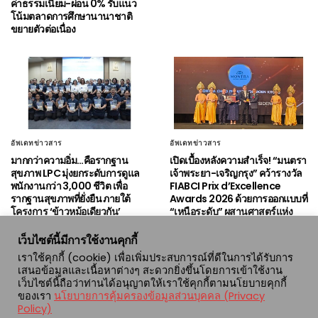
ค่าธรรมเนียม-ผ่อน 0% รับแนว
โน้มตลาดการศึกษานานาชาติ
ขยายตัวต่อเนื่อง
อัพเดทข่าวสาร
อัพเดทข่าวสาร
มากกว่าความอิ่ม…คือรากฐาน
เปิดเบื้องหลังความสำเร็จ! “มนตรา
สุขภาพ LPC มุ่งยกระดับการดูแล
เจ้าพระยา-เจริญกรุง” คว้ารางวัล
พนักงานกว่า 3,000 ชีวิต เพื่อ
FIABCI Prix d’Excellence
รากฐานสุขภาพที่ยั่งยืน ภายใต้
Awards 2026 ด้วยการออกแบบที่
โครงการ ‘ข้าวหม้อเดียวกัน’
“เหนือระดับ” ผสานศาสตร์แห่ง
เวลเนสและจิตวิญญาณริมน้ำ
เจ้าพระยา
เว็บไซต์นี้มีการใช้งานคุกกี้
เราใช้คุกกี้ (cookie) เพื่อเพิ่มประสบการณ์ที่ดีในการได้รับการ
เสนอข้อมูลและเนื้อหาต่างๆ สะดวกยิ่งขึ้นโดยการเข้าใช้งาน
เว็บไซต์นี้ถือว่าท่านได้อนุญาตให้เราใช้คุกกี้ตามนโยบายคุกกี้
ของเรา
นโยบายการคุ้มครองข้อมูลส่วนบุคคล (Privacy
Policy)