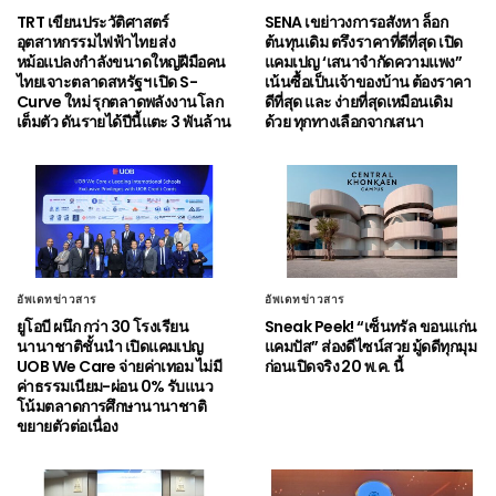
TRT เขียนประวัติศาสตร์
SENA เขย่าวงการอสังหา ล็อก
อุตสาหกรรมไฟฟ้าไทย ส่ง
ต้นทุนเดิม ตรึงราคาที่ดีที่สุด เปิด
หม้อแปลงกำลังขนาดใหญ่ฝีมือคน
แคมเปญ ‘เสนาจำกัดความแพง”
ไทยเจาะตลาดสหรัฐฯ เปิด S-
เน้นซื้อเป็นเจ้าของบ้าน ต้องราคา
Curve ใหม่ รุกตลาดพลังงานโลก
ดีที่สุด และ ง่ายที่สุดเหมือนเดิม
เต็มตัว ดันรายได้ปีนี้แตะ 3 พันล้าน
ด้วย ทุกทางเลือกจากเสนา
อัพเดทข่าวสาร
อัพเดทข่าวสาร
ยูโอบี ผนึก กว่า 30 โรงเรียน
Sneak Peek! “เซ็นทรัล ขอนแก่น
นานาชาติชั้นนำ เปิดแคมเปญ
แคมปัส” ส่องดีไซน์สวย มู้ดดีทุกมุม
UOB We Care จ่ายค่าเทอม ไม่มี
ก่อนเปิดจริง 20 พ.ค. นี้
ค่าธรรมเนียม-ผ่อน 0% รับแนว
โน้มตลาดการศึกษานานาชาติ
ขยายตัวต่อเนื่อง