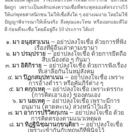
ผิดถูก เพราะเป็นหลักแห่งความเชื่อที่พระพุทธองค์ทรงวางไว้
ให้แก่พุทธศาสนิกชน ไม่ให้เชื่อสิ่งใด ๆ อย่างงมงาย โดยไม่ใช้
ปัญญาพิจารณาให้เห็นจริง ถึงคุณและโทษ หรือแยกแยะดีไม่
ดี ก่อนที่จะเชื่อ โดยมีอยู่ถึง 10 ประการ ได้แก่
๑.
มา อนุสฺสวเนน
– อย่าปลงใจเชื่อ ด้วยการที่ฟัง
เรื่องที่ผู้อื่นเล่าตามเขามา
๒.
มา ปรมฺปราย
– อย่าปลงใจเชื่อ ด้วยการยึดถือ
สืบเนื่องต่อ ๆ กันมา
๓.
มา อิติกิราย
– อย่าปลงใจเชื่อ ด้วยการฟังเรื่อง
ที่เล่าลือกันในหมู่สังคม
๔.
มา ปิฏกสมฺปทาเนน
– อย่าปลงใจเชื่อ เพราะ
การอ้างตำรา หรือคัมภีร์ต่าง ๆ
๕.
มา ตกฺกเหตุ
– อย่าปลงใจเชื่อ เพราะตรรกะ
(การคิดเอาเอง) ของตนเอง
๖.
มา นยเหตุ
– อย่าปลงใจเชื่อ เพราะมีการ
อนุมาน (คาดคะเน) ล่วงหน้าไว้แล้ว
๗.
มา อาการปริวิตกฺเกน
– อย่าปลงใจเชื่อ ด้วย
การคิดตรองตามแนวเหตุผล
๘.
มา ทิฎฐินิชฺฌานกฺขนฺติยา
– อย่าปลงใจเชื่อ
เพราะเข้ากันกับทฤษฎีที่พินิจไว้