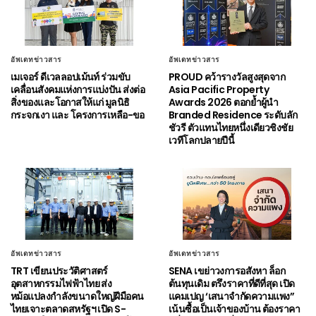
อัพเดทข่าวสาร
อัพเดทข่าวสาร
เมเจอร์ ดีเวลลอปเม้นท์ ร่วมขับ
PROUD คว้ารางวัลสูงสุดจาก
เคลื่อนสังคมแห่งการแบ่งปัน ส่งต่อ
Asia Pacific Property
สิ่งของและโอกาสให้แก่ มูลนิธิ
Awards 2026 ตอกย้ำผู้นำ
กระจกเงา และ โครงการเหลือ-ขอ
Branded Residence ระดับลัก
ชัวรี ตัวแทนไทยหนึ่งเดียวชิงชัย
เวทีโลกปลายปีนี้
อัพเดทข่าวสาร
อัพเดทข่าวสาร
TRT เขียนประวัติศาสตร์
SENA เขย่าวงการอสังหา ล็อก
อุตสาหกรรมไฟฟ้าไทย ส่ง
ต้นทุนเดิม ตรึงราคาที่ดีที่สุด เปิด
หม้อแปลงกำลังขนาดใหญ่ฝีมือคน
แคมเปญ ‘เสนาจำกัดความแพง”
ไทยเจาะตลาดสหรัฐฯ เปิด S-
เน้นซื้อเป็นเจ้าของบ้าน ต้องราคา