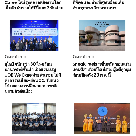
Curve ใหม่ รุกตลาดพลังงานโลก
ดีที่สุด และ ง่ายที่สุดเหมือนเดิม
เต็มตัว ดันรายได้ปีนี้แตะ 3 พันล้าน
ด้วย ทุกทางเลือกจากเสนา
อัพเดทข่าวสาร
อัพเดทข่าวสาร
ยูโอบี ผนึก กว่า 30 โรงเรียน
Sneak Peek! “เซ็นทรัล ขอนแก่น
นานาชาติชั้นนำ เปิดแคมเปญ
แคมปัส” ส่องดีไซน์สวย มู้ดดีทุกมุม
UOB We Care จ่ายค่าเทอม ไม่มี
ก่อนเปิดจริง 20 พ.ค. นี้
ค่าธรรมเนียม-ผ่อน 0% รับแนว
โน้มตลาดการศึกษานานาชาติ
ขยายตัวต่อเนื่อง