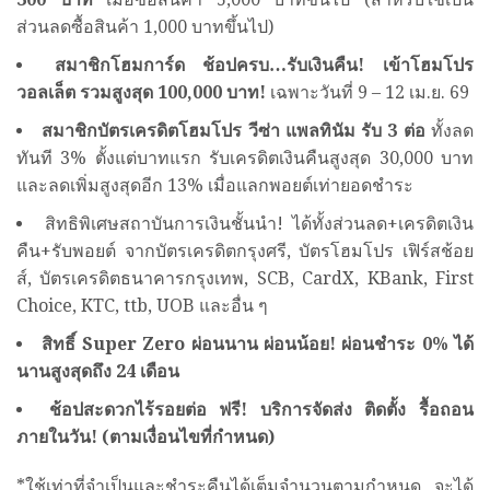
ส่วนลดซื้อสินค้า 1,000 บาทขึ้นไป)
สมาชิกโฮมการ์ด ช้อปครบ…รับเงินคืน
! เข้าโฮมโปร
วอลเล็ต รวมสูงสุด 100,000 บาท!
เฉพาะวันที่ 9 – 12 เม.ย. 69
สมาชิกบัตรเครดิตโฮมโปร วีซ่า แพลทินัม รับ
3 ต่อ
ทั้งลด
ทันที 3% ตั้งแต่บาทแรก รับเครดิตเงินคืนสูงสุด 30,000 บาท
และลดเพิ่มสูงสุดอีก 13% เมื่อแลกพอยต์เท่ายอดชำระ
สิทธิพิเศษสถาบันการเงินชั้นนำ! ได้ทั้งส่วนลด+เครดิตเงิน
คืน+รับพอยต์ จากบัตรเครดิตกรุงศรี, บัตรโฮมโปร เฟิร์สช้อย
ส์, บัตรเครดิตธนาคารกรุงเทพ, SCB, CardX, KBank, First
Choice, KTC, ttb, UOB และอื่น ๆ
สิทธิ์
Super Zero ผ่อนนาน ผ่อนน้อย! ผ่อนชำระ 0% ได้
นานสูงสุดถึง 24 เดือน
ช้อปสะดวกไร้รอยต่อ ฟรี
! บริการจัดส่ง ติดตั้ง รื้อถอน
ภายในวัน! (ตามเงื่อนไขที่กำหนด)
*ใช้เท่าที่จำเป็นและชำระคืนได้เต็มจำนวนตามกำหนด จะได้