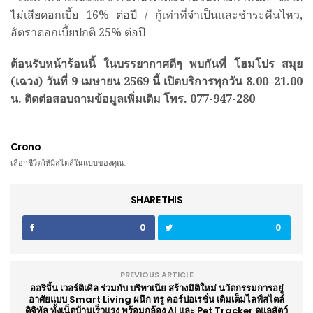
ไม่เสียดอกเบี้ย 16% ต่อปี / กู้เท่าที่จำเป็นและชำระคืนไหว,
อัตราดอกเบี้ยปกติ 25% ต่อปี
ต้อนรับหน้าร้อนนี้ ในบรรยากาศดีๆ พบกันที่ โฮมโปร สมุย
(เฉวง)
วันที่
9 เมษายน 2569 นี้ เปิดบริการทุกวัน 8.00–21.00
น. ติดต่อสอบถามข้อมูลเพิ่มเติม โทร. 077-947-280
Crono
เลือกชีวิตให้มีสไตล์ในแบบของคุณ..
SHARE THIS
0
0
PREVIOUS ARTICLE
ออริจิ้น เวอร์ติเคิล ร่วมกับ บริทาเนีย สร้างมิติใหม่ นวัตกรรมการอยู่
อาศัยแบบ Smart Living ผนึก ทรู คอร์ปอเรชั่น เติมเต็มไลฟ์สไตล์
ดิจิทัล ทั้งเน็ตบ้านเร็วแรง พร้อมกล้อง AI และ Pet Tracker ดูแลสัตว์