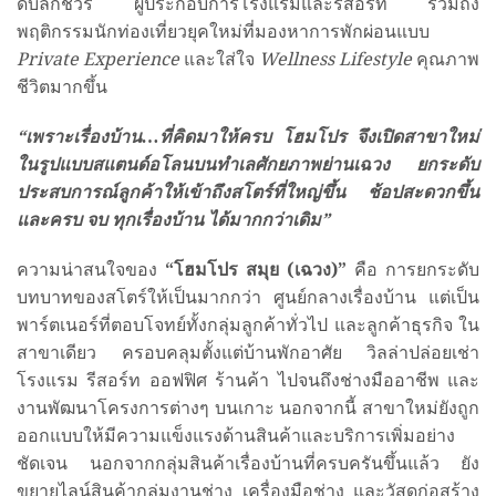
ดับลักชัวรี ผู้ประกอบการโรงแรมและรีสอร์ท รวมถึง
พฤติกรรมนักท่องเที่ยวยุคใหม่ที่มองหาการพักผ่อนแบบ
Private Experience
และใส่ใจ
Wellness Lifestyle
คุณภาพ
ชีวิตมากขึ้น
“เพราะเรื่องบ้าน…ที่คิดมาให้ครบ โฮมโปร จึงเปิดสาขาใหม่
ในรูปแบบสแตนด์อโลนบนทำเลศักยภาพย่านเฉวง ยกระดับ
ประสบการณ์ลูกค้าให้เข้าถึงสโตร์ที่ใหญ่ขึ้น ช้อปสะดวกขึ้น
และครบ จบ ทุกเรื่องบ้าน ได้มากกว่าเดิม”
ความน่าสนใจของ
“โฮมโปร สมุย (เฉวง)”
คือ การยกระดับ
บทบาทของสโตร์ให้เป็นมากกว่า ศูนย์กลางเรื่องบ้าน แต่เป็น
พาร์ตเนอร์ที่ตอบโจทย์ทั้งกลุ่มลูกค้าทั่วไป และลูกค้าธุรกิจ ใน
สาขาเดียว ครอบคลุมตั้งแต่บ้านพักอาศัย วิลล่าปล่อยเช่า
โรงแรม รีสอร์ท ออฟฟิศ ร้านค้า ไปจนถึงช่างมืออาชีพ และ
งานพัฒนาโครงการต่างๆ บนเกาะ นอกจากนี้ สาขาใหม่ยังถูก
ออกแบบให้มีความแข็งแรงด้านสินค้าและบริการเพิ่มอย่าง
ชัดเจน นอกจากกลุ่มสินค้าเรื่องบ้านที่ครบครันขึ้นแล้ว ยัง
ขยายไลน์สินค้ากลุ่มงานช่าง เครื่องมือช่าง และวัสดุก่อสร้าง