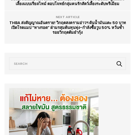
เลี้ยงแบบเรียลไทม์ ตอบโจทย์กลุ่มคนรักสัตว์เลี้ยงระดับพรีเมียม
NEXT ARTICLE
THBA ส่งสัญญาณอันตราย! วิกฤตสงครามอ่าวฯ ดันน้ำมันแตะ 50 บาท
เปิดโรดแมป “ทางรอด” ฝ่ามรสุมต้นทุนพุ่ง-กำลังซื้อวูบ 50% หวั่นซ้ำ
รอยวิกฤตต้มยำกุ้ง