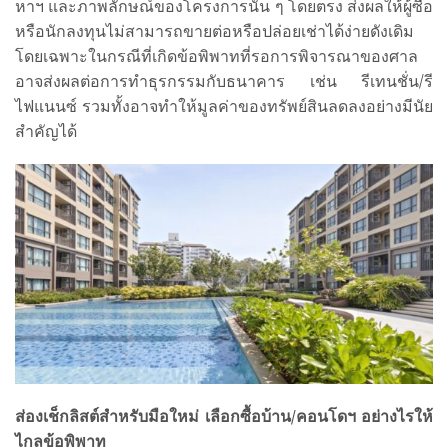
หาฯ และภาพลักษณ์ของโครงการนั้น ๆ โดยตรง ส่งผลให้ผู้ซื้อ
หรือนักลงทุนไม่สามารถขายต่อหรือปล่อยเช่าได้ง่ายดังเดิม
โดยเฉพาะในกรณีที่เกิดข้อพิพาทที่รอการพิจารณาของศาล
อาจส่งผลต่อการทำธุรกรรมกับธนาคาร เช่น รีเทนชั่น/รี
ไฟแนนซ์ รวมทั้งอาจทำให้มูลค่าของทรัพย์สินลดลงอย่างมีนัย
สำคัญได้
ส่องเช็กลิสต์สำหรับมือใหม่ เลือกซื้อบ้าน/คอนโดฯ อย่างไรให้
ไกลข้อพิพาท