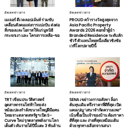
อัพเดทข่าวสาร
อัพเดทข่าวสาร
เมเจอร์ ดีเวลลอปเม้นท์ ร่วมขับ
PROUD คว้ารางวัลสูงสุดจาก
เคลื่อนสังคมแห่งการแบ่งปัน ส่งต่อ
Asia Pacific Property
สิ่งของและโอกาสให้แก่ มูลนิธิ
Awards 2026 ตอกย้ำผู้นำ
กระจกเงา และ โครงการเหลือ-ขอ
Branded Residence ระดับลัก
ชัวรี ตัวแทนไทยหนึ่งเดียวชิงชัย
เวทีโลกปลายปีนี้
อัพเดทข่าวสาร
อัพเดทข่าวสาร
TRT เขียนประวัติศาสตร์
SENA เขย่าวงการอสังหา ล็อก
อุตสาหกรรมไฟฟ้าไทย ส่ง
ต้นทุนเดิม ตรึงราคาที่ดีที่สุด เปิด
หม้อแปลงกำลังขนาดใหญ่ฝีมือคน
แคมเปญ ‘เสนาจำกัดความแพง”
ไทยเจาะตลาดสหรัฐฯ เปิด S-
เน้นซื้อเป็นเจ้าของบ้าน ต้องราคา
Curve ใหม่ รุกตลาดพลังงานโลก
ดีที่สุด และ ง่ายที่สุดเหมือนเดิม
เต็มตัว ดันรายได้ปีนี้แตะ 3 พันล้าน
ด้วย ทุกทางเลือกจากเสนา