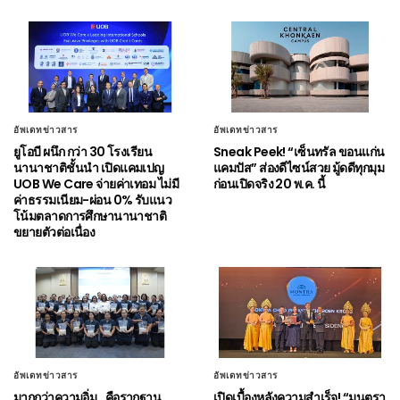
อัพเดทข่าวสาร
อัพเดทข่าวสาร
ยูโอบี ผนึก กว่า 30 โรงเรียน
Sneak Peek! “เซ็นทรัล ขอนแก่น
นานาชาติชั้นนำ เปิดแคมเปญ
แคมปัส” ส่องดีไซน์สวย มู้ดดีทุกมุม
UOB We Care จ่ายค่าเทอม ไม่มี
ก่อนเปิดจริง 20 พ.ค. นี้
ค่าธรรมเนียม-ผ่อน 0% รับแนว
โน้มตลาดการศึกษานานาชาติ
ขยายตัวต่อเนื่อง
อัพเดทข่าวสาร
อัพเดทข่าวสาร
มากกว่าความอิ่ม…คือรากฐาน
เปิดเบื้องหลังความสำเร็จ! “มนตรา