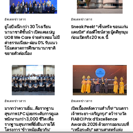
อัพเดทข่าวสาร
อัพเดทข่าวสาร
ยูโอบี ผนึก กว่า 30 โรงเรียน
Sneak Peek! “เซ็นทรัล ขอนแก่น
นานาชาติชั้นนำ เปิดแคมเปญ
แคมปัส” ส่องดีไซน์สวย มู้ดดีทุกมุม
UOB We Care จ่ายค่าเทอม ไม่มี
ก่อนเปิดจริง 20 พ.ค. นี้
ค่าธรรมเนียม-ผ่อน 0% รับแนว
โน้มตลาดการศึกษานานาชาติ
ขยายตัวต่อเนื่อง
อัพเดทข่าวสาร
อัพเดทข่าวสาร
มากกว่าความอิ่ม…คือรากฐาน
เปิดเบื้องหลังความสำเร็จ! “มนตรา
สุขภาพ LPC มุ่งยกระดับการดูแล
เจ้าพระยา-เจริญกรุง” คว้ารางวัล
พนักงานกว่า 3,000 ชีวิต เพื่อ
FIABCI Prix d’Excellence
รากฐานสุขภาพที่ยั่งยืน ภายใต้
Awards 2026 ด้วยการออกแบบที่
โครงการ ‘ข้าวหม้อเดียวกัน’
“เหนือระดับ” ผสานศาสตร์แห่ง