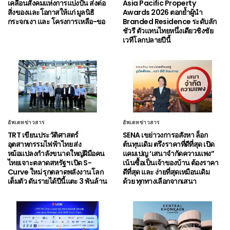
เคลื่อนสังคมแห่งการแบ่งปัน ส่งต่อ
Asia Pacific Property
สิ่งของและโอกาสให้แก่ มูลนิธิ
Awards 2026 ตอกย้ำผู้นำ
กระจกเงา และ โครงการเหลือ-ขอ
Branded Residence ระดับลัก
ชัวรี ตัวแทนไทยหนึ่งเดียวชิงชัย
เวทีโลกปลายปีนี้
อัพเดทข่าวสาร
อัพเดทข่าวสาร
TRT เขียนประวัติศาสตร์
SENA เขย่าวงการอสังหา ล็อก
อุตสาหกรรมไฟฟ้าไทย ส่ง
ต้นทุนเดิม ตรึงราคาที่ดีที่สุด เปิด
หม้อแปลงกำลังขนาดใหญ่ฝีมือคน
แคมเปญ ‘เสนาจำกัดความแพง”
ไทยเจาะตลาดสหรัฐฯ เปิด S-
เน้นซื้อเป็นเจ้าของบ้าน ต้องราคา
Curve ใหม่ รุกตลาดพลังงานโลก
ดีที่สุด และ ง่ายที่สุดเหมือนเดิม
เต็มตัว ดันรายได้ปีนี้แตะ 3 พันล้าน
ด้วย ทุกทางเลือกจากเสนา