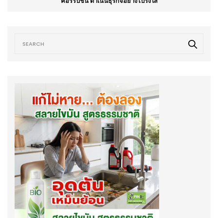
คอร์รัปชั่น ดำเนินธุรกิจอย่างโปร่งใส