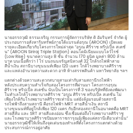
นายอรรถวุฒิ ธรรมเจริญ กรรมการผู้จัดการบริษัท ดิ อัมรินทร์ จำกัด ผู้
ประกอบการอสังหาริมทรัพย์ภายใต้แบรนด์อรุณ (AROON) เปิดเผย
รายละเอียดเกี่ยวกับโครงการใหม่ล่าสุด “อรุณ ศิริราช ทริปเปิ้ล สเตชั่
น” (AROON Siriraj Triple Station) คอนโดมิเนียมแบบโลว์ไรซ์
(Low Rise) ขนาดความสูง 8 ชั้น จำนวน 170 ยูนิต มูลค่า 800 ล้าน
บาท บนเนื้อที่กว่า 1 ไร่ บนถนนจรัญสนิทวงศ์ 32 ใกล้รถไฟฟ้าสาย
สีน้ำเงิน สถานีบางขุนนนท์เพียง 120 เมตร ใกล้โรงพยาบาลศิริราช
และแหล่งอำนวยความสะดวก อาทิ ห้างสรรพสินค้า มหาวิทยาลัย ฯลฯ
แตกต่างด้วยความสะดวกสบายสามเท่ากับสามสถานีรถไฟฟ้า
หลังประสบความสำเร็จกับสองโครงการที่ผ่านมา โครงการอรุณ
ศิริราช ทริปเปิ้ล สเตชั่น นับเป็นโครงการที่ 3 ของบริษัทที่ยังคงพัฒนา
ในทำเลใกล้โรงพยาบาลศิริราช “อรุณ ศิริราช ทริปเปิ้ล สเตชั่น ไม่
เพียงใกล้กับโรงพยาบาลศิริราชเท่านั้น แต่ยังล้อมรอบด้วยสถานี
รถไฟฟ้าถึงสามสถานี คือรถไฟฟ้า MRT สายสีน้ำเงิน สถานี
บางขุนนนท์ที่อยู่ใกล้เพียง 120 เมตร กับอีกสองสถานีในอนาคตคือ MRT
สายสีส้ม และ SRT สายสีแดงอ่อน ซึ่งเชื่อมต่อถึงโรงพยาบาลศิริราช
และโรงพยาบาลศิริราชปิยมหาราชการุณย์เพียงแค่สถานีเดียวเท่านั้น”
นายอรรถวุฒิชี้ให้เห็นถึงจุดเด่นของทำเลที่ตั้งโครงการแตกต่างด้วย
ประสบการณ์การอยู่อาศัย