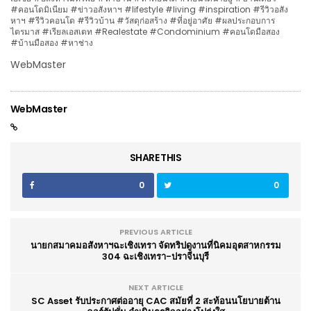
#คอนโดมิเนียม #ข่าวอสังหาฯ #lifestyle #living #inspiration #รีวิวอสัง
หาฯ #รีวิวคอนโด #รีวิวบ้าน #วัสดุก่อสร้าง #ที่อยู่อาศัย #ผลประกอบการ
ไตรมาส #เรียลเอสเตท #Realestate #Condominium #คอนโดมือสอง
#บ้านมือสอง #หาช่าง
WebMaster
WebMaster
SHARE THIS
0
0
PREVIOUS ARTICLE
นายกสมาคมอสังหาฯฉะเชิงเทรา จัดทริปดูงานที่นิคมอุตสาหกรรม
304 ฉะเชิงเทรา-ปราจีนบุรี
NEXT ARTICLE
SC Asset รับประกาศต่ออายุ CAC สมัยที่ 2 สะท้อนนโยบายต้าน