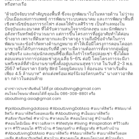
หรือทางเรือ
“ด้วยปัจจัยบวกสำคัญของพื้นที่ ซึ่งจะถูกพัฒนาไปในหลายด้าน ไม่ว่าจะ
เป็นเมืองแห่งการแพทย์ การพัฒนาระบบคมนาคม และการพัฒนาพื้นที่
เชิงพาณิชย์ของการรถไฟฯ ส่งผลให้ทำเลศิริราช เป็นทำเลทองใน
ปัจจุบันและอนาคต ที่ได้รับความสนใจจากนักลงทุน และนักพัฒนา
อสังหาริมทรัพย์จำนวนมาก แต่การขึ้นโครงการที่อยู่อาศัยทำได้ค่อน
ข้างยาก เพราะที่ดินหายากและมีราคาสูง รวมถึงมีข้อจำกัดในการ
พัฒนาและข้อจำกัดทางด้านกฎหมาย ทำให้เมื่อมีโครงการคอนโดออก
มาขายจึงได้รับการตอบรับที่ดี เพราะมีความต้องการทั้งจากกลุ่มผู้อยู่
อาศัยจริง และกลุ่มนักลงทุนที่ซื้อเพื่อเก็งกำไรหรือปล่อยเช่า ซึ่งได้ผล
ตอบแทนจากการปล่อยเช่าสูงเฉลี่ย 5-6% ต่อปี โดยโครงการจะมีงา
นพรีเซลล์ที่สำนักงานขายซึ่งตั้งอยู่บนถนนสุทธาวาส ในวันที่ 2-3 พ.ย.
2567 พร้อมราคา Early Bird โดยยูนิตแบบ 1 ห้องนอน ราคาเริ่มต้น
เพียง 4.5 ล้านบาท* ตกแต่งพร้อมเฟอร์นิเจอร์ครบครัน” นางสาวอาทิต
ยา กล่าวในตอนท้าย
ฝากข่าวประชาสัมพันธ์ ได้ที่ pr.aboutliving@gmail.com
สนใจลงโฆษณาติดต่อได้ที่ คุณเอ็ม 086-308-8801 หรือ
aboutliving.asia@gmail.com
#prAboutlivingdotasia #AboutLivingDotAsia #อเบาท์ลิฟวิ่ง #Mอเบาท์
ลิฟวิ่ง #อเบาท์ลิฟวิ่งดอทเอเชีย #Aboutliving #เอ็มอเบาท์ลิฟวิ่ง
#อสังหาริมทรัพย์ #หาบ้าน #หาคอนโด #คอนโดน่าอยู่ #บ้านเดี่ยว
#คอนโดมิเนียม #ข่าวอสังหาฯ #lifestyle #living #inspiration #รีวิวอสัง
หาฯ #รีวิวคอนโด #รีวิวบ้าน #วัสดุก่อสร้าง #ที่อยู่อาศัย #รับสร้างบ้าน
#AboutLivingDotAsia #อเบาท์ลิฟวิ่ง #Mอเบาท์ลิฟวิ่ง #อเบาท์ลิฟวิ่งดอท
เอเชีย #อสังหาริมทรัพย์ #หาบ้าน #หาคอนโด #คอนโดน่าอยู่ #บ้านเดี่ยว