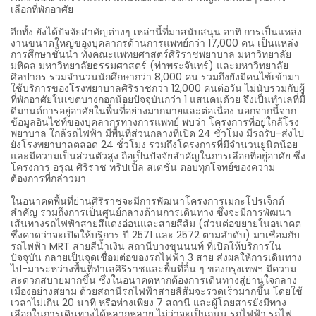
เลือกที่พักอาศัย
อีกทั้ง ยังได้ปัจจัยสำคัญต่างๆ เหล่านี้ที่มาสนับสนุน อาทิ การเป็นแหล่ง
งานขนาดใหญ่ของบุคลากรด้านการแพทย์กว่า 17,000 คน เป็นแหล่ง
การศึกษาชั้นนำ ทั้งคณะแพทยศาสตร์ศิริราชพยาบาล มหาวิทยาลัย
มหิดล มหาวิทยาลัยธรรมศาสตร์ (ท่าพระจันทร์) และมหาวิทยาลัย
ศิลปากร รวมจำนวนนักศึกษากว่า 8,000 คน รวมถึงยังมีคนไข้เข้ามา
ใช้บริการของโรงพยาบาลศิริราชกว่า 12,000 คนต่อวัน ไม่นับรวมกับผู้
ที่พักอาศัยในเขตบางกอกน้อยปัจจุบันกว่า 1 แสนคนด้วย จึงเป็นทำเลที่มี
ดีมานด์การอยู่อาศัยในพื้นที่อย่างมากมายและต่อเนื่อง นอกจากนี้จาก
ข้อมูลอินไซท์ของบุคลากรทางการแพทย์ พบว่า โครงการที่อยู่ใกล้โรง
พยาบาล ใกล้รถไฟฟ้า มีพื้นที่ส่วนกลางที่เปิด 24 ชั่วโมง มีรถรับ-ส่งไป
ยังโรงพยาบาลตลอด 24 ชั่วโมง รวมถึงโครงการที่มีจำนวนยูนิตน้อย
และมีความเป็นส่วนตัวสูง ถือเป็นปัจจัยสำคัญในการเลือกที่อยู่อาศัย ซึ่ง
โครงการ อรุณ ศิริราช ทริปเปิ้ล สเตชั่น ตอบทุกโจทย์ของความ
ต้องการที่กล่าวมา
ในอนาคตพื้นที่ย่านศิริราชจะมีการพัฒนาโครงการเมกะโปรเจ็กต์
สำคัญ รวมถึงการเป็นศูนย์กลางด้านการเดินทาง ซึ่งจะมีการพัฒนา
เส้นทางรถไฟฟ้าสายสีแดงอ่อนและสายสีส้ม (ส่วนต่อขยายในอนาคต
ซึ่งคาดว่าจะเปิดให้บริการ ปี 2571 และ 2572 ตามลำดับ) มาเชื่อมกับ
รถไฟฟ้า MRT สายสีน้ำเงิน สถานีบางขุนนนท์ ที่เปิดให้บริการใน
ปัจจุบัน กลายเป็นจุดเชื่อมต่อของรถไฟฟ้า 3 สาย ส่งผลให้การเดินทาง
ไป-มาระหว่างพื้นที่ทำเลศิริราชและพื้นที่อื่น ๆ ของกรุงเทพฯ มีความ
สะดวกสบายมากขึ้น ซึ่งในอนาคตหากต้องการเดินทางสู่ย่านใจกลาง
เมืองอย่างสยาม ด้วยสถานีรถไฟฟ้าสายสีส้มจะรวดเร็วมากขึ้น โดยใช้
เวลาไม่เกิน 20 นาที หรือห่างเพียง 7 สถานี และผู้โดยสารยังมีทาง
เลือกในการเดินทางได้หลากหลาย ไม่ว่าจะเป็นถนน รถไฟฟ้า รถไฟ