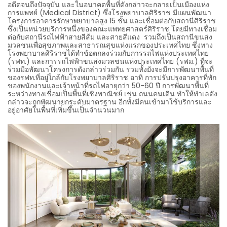
อดีตจนถึงปัจจุบัน และในอนาคตพื้นที่ดังกล่าวจะกลายเป็นเมืองแห่ง
การแพทย์ (Medical District) ซึ่งโรงพยาบาลศิริราช มีแผนพัฒนา
โครงการอาคารรักษาพยาบาลสูง 15 ชั้น และเชื่อมต่อกับสถานีศิริราช
ซึ่งเป็นหน่วยบริการหนึ่งของคณะแพทยศาสตร์ศิริราช โดยมีทางเชื่อม
ต่อกับสถานีรถไฟฟ้าสายสีส้ม และสายสีแดง รวมถึงเป็นสถานีขนส่ง
มวลชนเพื่อสุขภาพและสาธารณสุขแห่งแรกของประเทศไทย ซึ่งทาง
โรงพยาบาลศิริราชได้ทำข้อตกลงร่วมกับการรถไฟแห่งประเทศไทย
(รฟท.) และการรถไฟฟ้าขนส่งมวลชนแห่งประเทศไทย (รฟม.) ที่จะ
ร่วมมือพัฒนาโครงการดังกล่าวร่วมกัน รวมทั้งยังจะมีการพัฒนาพื้นที่
ของรฟท.ที่อยู่ใกล้กับโรงพยาบาลศิริราช อาทิ การปรับปรุงอาคารที่พัก
ของพนักงานและเจ้าหน้าที่รถไฟอายุกว่า 50-60 ปี การพัฒนาพื้นที่
ระหว่างทางเชื่อมเป็นพื้นที่เชิงพาณิชย์ เช่น ถนนคนเดิน ทำให้ทำเลดัง
กล่าวจะถูกพัฒนายกระดับมาตรฐาน อีกทั้งมีคนเข้ามาใช้บริการและ
อยู่อาศัยในพื้นที่เพิ่มขึ้นเป็นจำนวนมาก