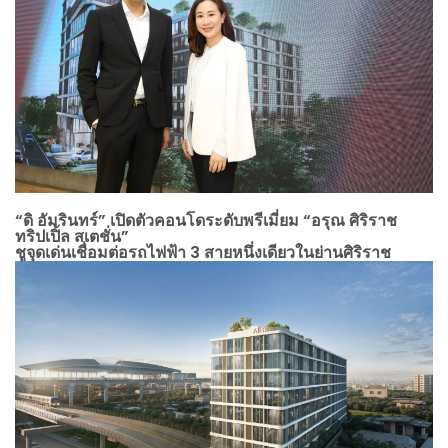
“ดิ อัมรินทร์” เปิดตัวคอนโดระดับพรีเมี่ยม “อรุณ ศิริราช
ทริปเปิ้ล สเตชั่น”
ชูจุดเด่นเชื่อมต่อรถไฟฟ้า 3 สายหนึ่งเดียวในย่านศิริราช