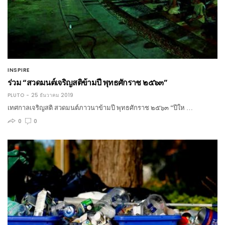
INSPIRE
ร่วม “สวดมนต์เจริญสติข้ามปี พุทธศักราช ๒๕๖๓”
PLUTO
25 ธันวาคม 2019
เทศกาลเจริญสติ สวดมนต์ภาวนาข้ามปี พุทธศักราช ๒๕๖๓ “ปีให …
0
0