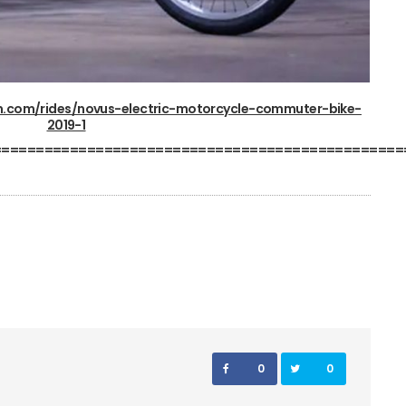
.com/rides/novus-electric-motorcycle-commuter-bike-
2019-1
================================================
0
0