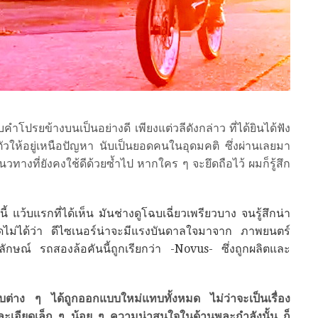
โปรยข้างบนเป็นอย่างดี เพียงแต่วลีดังกล่าว ที่ได้ยินได้ฟัง
ัวให้อยู่เหนือปัญหา นับเป็นยอดคนในอุดมคติ ซึ่งผ่านเลยมา
แนวทางที่ยังคงใช้ดีด้วยซ้ำไป หากใคร ๆ จะยึดถือไว้ ผมก็รู้สึก
 แว้บแรกที่ได้เห็น มันช่างดูโฉบเฉี่ยวเพรียวบาง จนรู้สึกน่า
ไม่ได้ว่า ดีไซเนอร์น่าจะมีแรงบันดาลใจมาจาก ภาพยนตร์
กษณ์ รถสองล้อคันนี้ถูกเรียกว่า
-Novus- ซึ่งถูกผลิตและ
บต่าง ๆ ได้ถูกออกแบบใหม่แทบทั้งหมด ไม่ว่าจะเป็นเรื่อง
ะเอียดเล็ก ๆ น้อย ๆ ความน่าสนใจในด้านพละกำลังนั้น ก็