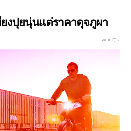
ียงปุยนุ่นแต่ราคาดุจภูผา
0
0