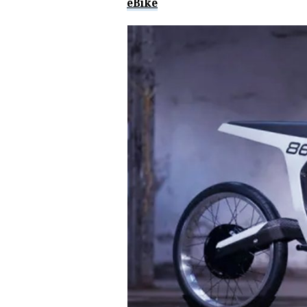
eBike