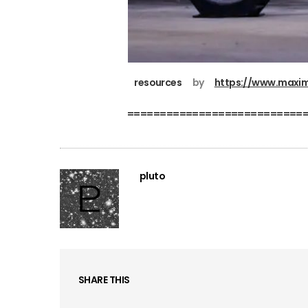
resources
….
by
…
.
https://www.maxim
===========================
pluto
SHARE THIS