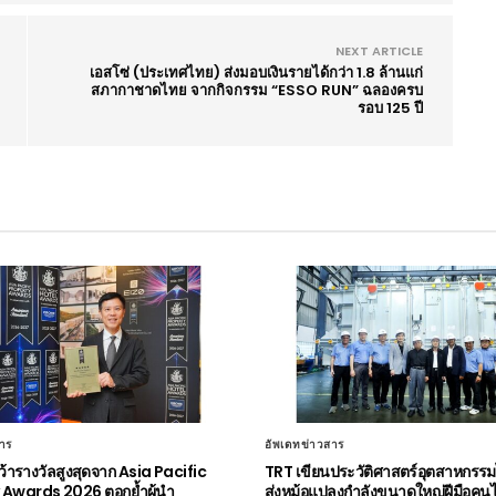
NEXT ARTICLE
เอสโซ่ (ประเทศไทย) ส่งมอบเงินรายได้กว่า 1.8 ล้านแก่
สภากาชาดไทย จากกิจกรรม “ESSO RUN” ฉลองครบ
รอบ 125 ปี
าร
อัพเดทข่าวสาร
ารางวัลสูงสุดจาก Asia Pacific
TRT เขียนประวัติศาสตร์อุตสาหกรร
 Awards 2026 ตอกย้ำผู้นำ
ส่งหม้อแปลงกำลังขนาดใหญ่ฝีมือคน